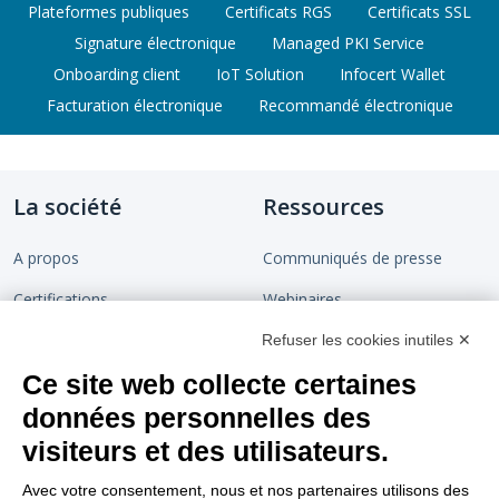
Plateformes publiques
Certificats RGS
Certificats SSL
Signature électronique
Managed PKI Service
Onboarding client
IoT Solution
Infocert Wallet
Facturation électronique
Recommandé électronique
La société
Ressources
A propos
Communiqués de presse
Certifications
Webinaires
Devenir partenaire
Chaîne de confiance
Refuser les cookies inutiles ✕
Ce site web collecte certaines
Rejoignez-nous
Blog
données personnelles des
Contact
visiteurs et des utilisateurs.
Support
Nous suivre
Avec votre consentement, nous et nos partenaires utilisons des