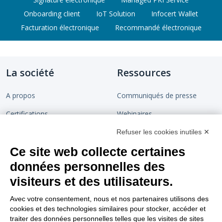
Onboarding client
IoT Solution
Infocert Wallet
Facturation électronique
Recommandé électronique
La société
Ressources
A propos
Communiqués de presse
Certifications
Webinaires
Devenir partenaire
Chaîne de confiance
Refuser les cookies inutiles ✕
Ce site web collecte certaines
Rejoignez-nous
Blog
données personnelles des
Contact
visiteurs et des utilisateurs.
Support
Nous suivre
Avec votre consentement, nous et nos partenaires utilisons des
cookies et des technologies similaires pour stocker, accéder et
Tutoriels vidéos
traiter des données personnelles telles que les visites de sites