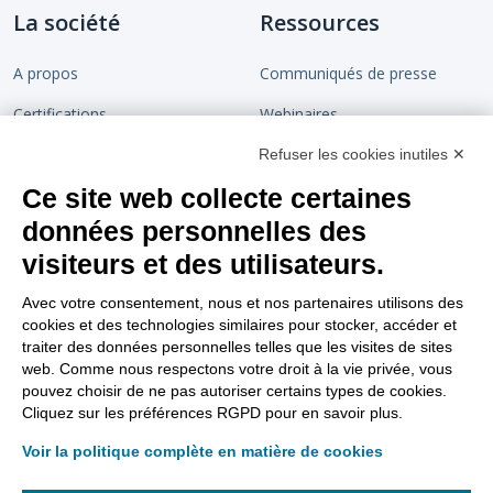
La société
Ressources
A propos
Communiqués de presse
Certifications
Webinaires
Devenir partenaire
Chaîne de confiance
Refuser les cookies inutiles ✕
Ce site web collecte certaines
Rejoignez-nous
Blog
données personnelles des
Contact
visiteurs et des utilisateurs.
Support
Nous suivre
Avec votre consentement, nous et nos partenaires utilisons des
cookies et des technologies similaires pour stocker, accéder et
Tutoriels vidéos
traiter des données personnelles telles que les visites de sites
web. Comme nous respectons votre droit à la vie privée, vous
Aller sur le site support
pouvez choisir de ne pas autoriser certains types de cookies.
Cliquez sur les préférences RGPD pour en savoir plus.
FAQ Dématérialisation
Voir la politique complète en matière de cookies
FAQ Support