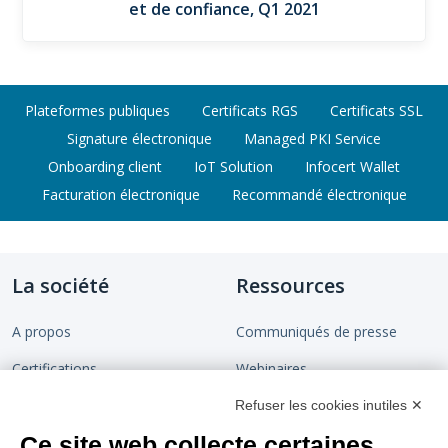
et de confiance, Q1 2021
Plateformes publiques
Certificats RGS
Certificats SSL
Signature électronique
Managed PKI Service
Onboarding client
IoT Solution
Infocert Wallet
Facturation électronique
Recommandé électronique
La société
Ressources
A propos
Communiqués de presse
Certifications
Webinaires
Devenir partenaire
Chaîne de confiance
Refuser les cookies inutiles ✕
Ce site web collecte certaines
Rejoignez-nous
Blog