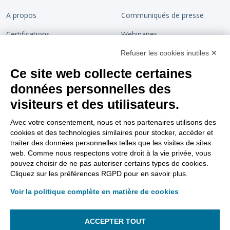
A propos
Communiqués de presse
Certifications
Webinaires
Devenir partenaire
Chaîne de confiance
Refuser les cookies inutiles ✕
Ce site web collecte certaines
Rejoignez-nous
Blog
données personnelles des
Contact
visiteurs et des utilisateurs.
Support
Nous suivre
Avec votre consentement, nous et nos partenaires utilisons des
cookies et des technologies similaires pour stocker, accéder et
Tutoriels vidéos
traiter des données personnelles telles que les visites de sites
web. Comme nous respectons votre droit à la vie privée, vous
Aller sur le site support
pouvez choisir de ne pas autoriser certains types de cookies.
Cliquez sur les préférences RGPD pour en savoir plus.
FAQ Dématérialisation
Voir la politique complète en matière de cookies
FAQ Support
Gestion des lanceurs d’alertes
ACCEPTER TOUT