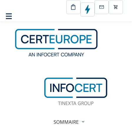
CertEurope
L’impact économique total™ des solutions
LegalCare et ProxySign pour le secteur de la santé
SOMMAIRE