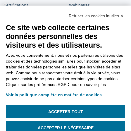
Certifications
Webinaires
Devenir partenaire
Chaîne de confiance
Refuser les cookies inutiles ✕
Ce site web collecte certaines
Rejoignez-nous
Blog
données personnelles des
Contact
visiteurs et des utilisateurs.
Support
Nous suivre
Avec votre consentement, nous et nos partenaires utilisons des
cookies et des technologies similaires pour stocker, accéder et
Tutoriels vidéos
traiter des données personnelles telles que les visites de sites
web. Comme nous respectons votre droit à la vie privée, vous
Aller sur le site support
pouvez choisir de ne pas autoriser certains types de cookies.
Cliquez sur les préférences RGPD pour en savoir plus.
FAQ Dématérialisation
Voir la politique complète en matière de cookies
FAQ Support
Gestion des lanceurs d’alertes
ACCEPTER TOUT
Gestion des cookies
ACCEPTER LE NÉCESSAIRE