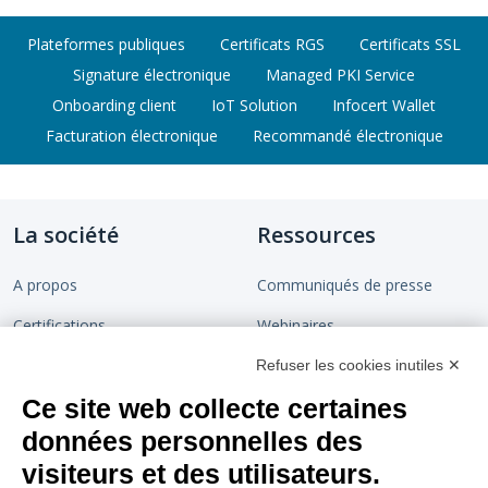
Plateformes publiques
Certificats RGS
Certificats SSL
Signature électronique
Managed PKI Service
Onboarding client
IoT Solution
Infocert Wallet
Facturation électronique
Recommandé électronique
La société
Ressources
A propos
Communiqués de presse
Certifications
Webinaires
Devenir partenaire
Chaîne de confiance
Refuser les cookies inutiles ✕
Ce site web collecte certaines
Rejoignez-nous
Blog
données personnelles des
Contact
visiteurs et des utilisateurs.