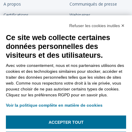
A propos
Communiqués de presse
Certifications
Webinaires
Devenir partenaire
Chaîne de confiance
Refuser les cookies inutiles ✕
Ce site web collecte certaines
Rejoignez-nous
Blog
données personnelles des
Contact
visiteurs et des utilisateurs.
Support
Nous suivre
Avec votre consentement, nous et nos partenaires utilisons des
cookies et des technologies similaires pour stocker, accéder et
Tutoriels vidéos
traiter des données personnelles telles que les visites de sites
web. Comme nous respectons votre droit à la vie privée, vous
Aller sur le site support
pouvez choisir de ne pas autoriser certains types de cookies.
Cliquez sur les préférences RGPD pour en savoir plus.
FAQ Dématérialisation
Voir la politique complète en matière de cookies
FAQ Support
Gestion des lanceurs d’alertes
ACCEPTER TOUT
Gestion des cookies