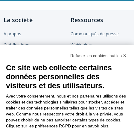
La société
Ressources
A propos
Communiqués de presse
Certifications
Webinaires
Devenir partenaire
Chaîne de confiance
Refuser les cookies inutiles ✕
Ce site web collecte certaines
Rejoignez-nous
Blog
données personnelles des
Contact
visiteurs et des utilisateurs.
Support
Nous suivre
Avec votre consentement, nous et nos partenaires utilisons des
cookies et des technologies similaires pour stocker, accéder et
Tutoriels vidéos
traiter des données personnelles telles que les visites de sites
web. Comme nous respectons votre droit à la vie privée, vous
Aller sur le site support
pouvez choisir de ne pas autoriser certains types de cookies.
Cliquez sur les préférences RGPD pour en savoir plus.
FAQ Dématérialisation