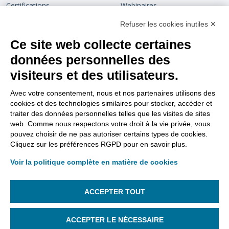
Certifications
Webinaires
Devenir partenaire
Chaîne de confiance
Refuser les cookies inutiles ✕
Ce site web collecte certaines
Rejoignez-nous
Blog
données personnelles des
Contact
visiteurs et des utilisateurs.
Support
Nous suivre
Avec votre consentement, nous et nos partenaires utilisons des
cookies et des technologies similaires pour stocker, accéder et
Tutoriels vidéos
traiter des données personnelles telles que les visites de sites
web. Comme nous respectons votre droit à la vie privée, vous
Aller sur le site support
pouvez choisir de ne pas autoriser certains types de cookies.
Cliquez sur les préférences RGPD pour en savoir plus.
FAQ Dématérialisation
Voir la politique complète en matière de cookies
FAQ Support
Gestion des lanceurs d’alertes
ACCEPTER TOUT
Gestion des cookies
ACCEPTER LE NÉCESSAIRE
Gestion des cookies