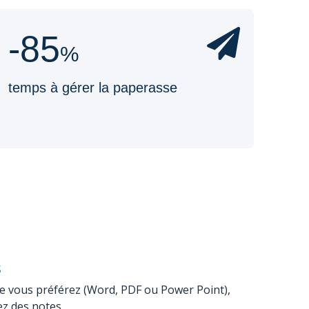
-85
%
temps à gérer la paperasse
s
e vous préférez (Word, PDF ou Power Point),
ez des notes.