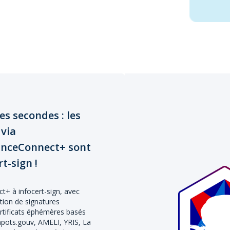
s secondes : les
 via
ranceConnect+ sont
t-sign !
+ à infocert-sign, avec
ation de signatures
ertificats éphémères basés
impots.gouv, AMELI, YRIS, La