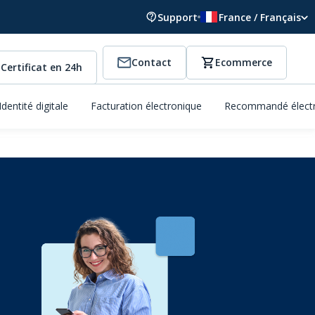
Support
France / Français
Contact
Ecommerce
Certificat en 24h
Identité digitale
Facturation électronique
Recommandé élect