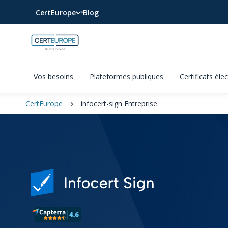
CertEurope
Blog
Vos besoins
Plateformes publiques
Certificats éle
CertEurope
infocert-sign Entreprise