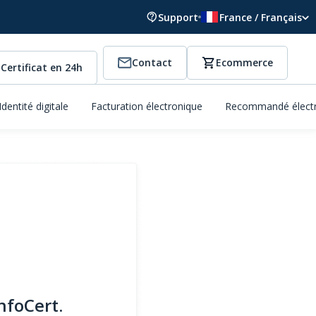
Support
France / Français
Contact
Ecommerce
Certificat en 24h
Identité digitale
Facturation électronique
Recommandé élect
nfoCert.