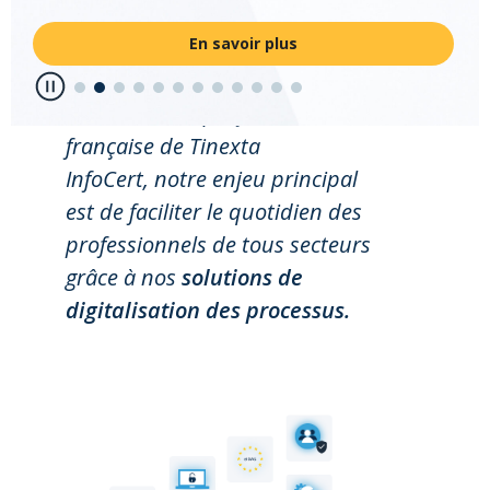
En savoir plus
Chez CertEurope, filiale
française de Tinexta
InfoCert,
notre
enjeu
principal
est
de
faciliter
le
quotidien
des
professionnels
de
tous
secteurs
grâce à nos
solutions
de
digitalisation des processus.