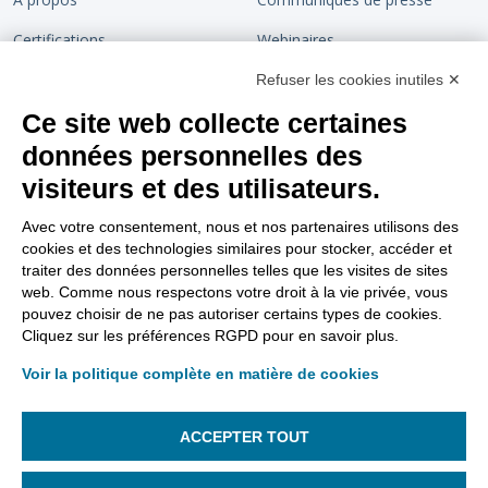
Certifications
Webinaires
Devenir partenaire
Chaîne de confiance
Refuser les cookies inutiles ✕
Ce site web collecte certaines
Rejoignez-nous
Blog
données personnelles des
Contact
visiteurs et des utilisateurs.
Support
Nous suivre
Avec votre consentement, nous et nos partenaires utilisons des
cookies et des technologies similaires pour stocker, accéder et
Tutoriels vidéos
traiter des données personnelles telles que les visites de sites
web. Comme nous respectons votre droit à la vie privée, vous
Aller sur le site support
pouvez choisir de ne pas autoriser certains types de cookies.
Cliquez sur les préférences RGPD pour en savoir plus.
FAQ Dématérialisation
Voir la politique complète en matière de cookies
FAQ Support
Gestion des lanceurs d’alertes
ACCEPTER TOUT
Gestion des cookies