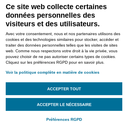
Ce site web collecte certaines
4 juillet 2023 à 15:41
données personnelles des
Bonjour,
visiteurs et des utilisateurs.
Il est possible de vous servir de votre clé USB
pour signer depuis plusieurs postes de travail.
Avec votre consentement, nous et nos partenaires utilisons des
cookies et des technologies similaires pour stocker, accéder et
Par contre, le processus d’activation de la clé
traiter des données personnelles telles que les visites de sites
nécessite une démarche manuelle sur chaque
web. Comme nous respectons votre droit à la vie privée, vous
poste.
pouvez choisir de ne pas autoriser certains types de cookies.
Cliquez sur les préférences RGPD pour en savoir plus.
Cordialement,
Les équipes CertEurope
Voir la politique complète en matière de cookies
ACCEPTER TOUT
ACCEPTER LE NÉCESSAIRE
D aversa Jennifer
dit :
Préférences RGPD
19 décembre 2023 à 15:13