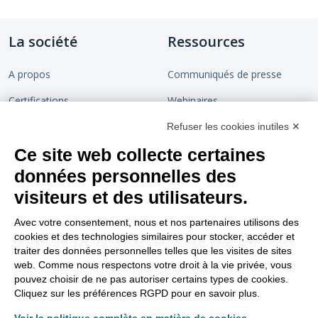
La société
Ressources
A propos
Communiqués de presse
Certifications
Webinaires
Devenir partenaire
Chaîne de confiance
Refuser les cookies inutiles ✕
Ce site web collecte certaines
Rejoignez-nous
Blog
données personnelles des
Contact
visiteurs et des utilisateurs.
Support
Nous suivre
Avec votre consentement, nous et nos partenaires utilisons des
cookies et des technologies similaires pour stocker, accéder et
Tutoriels vidéos
traiter des données personnelles telles que les visites de sites
web. Comme nous respectons votre droit à la vie privée, vous
Aller sur le site support
pouvez choisir de ne pas autoriser certains types de cookies.
Cliquez sur les préférences RGPD pour en savoir plus.
FAQ Dématérialisation