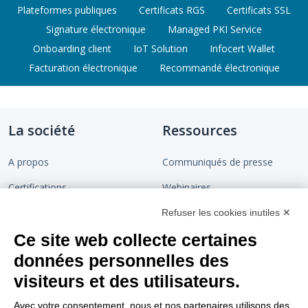
Plateformes publiques
Certificats RGS
Certificats SSL
Signature électronique
Managed PKI Service
Onboarding client
IoT Solution
Infocert Wallet
Facturation électronique
Recommandé électronique
La société
Ressources
A propos
Communiqués de presse
Certifications
Webinaires
Devenir partenaire
Chaîne de confiance
Refuser les cookies inutiles ✕
Ce site web collecte certaines
Rejoignez-nous
Blog
données personnelles des
Contact
visiteurs et des utilisateurs.
Support
Nous suivre
Avec votre consentement, nous et nos partenaires utilisons des