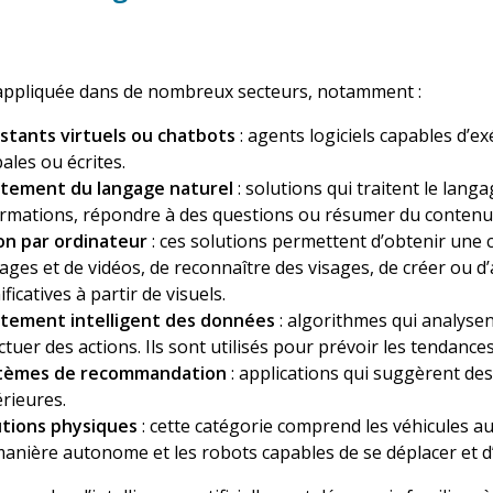
 appliquée dans de nombreux secteurs, notamment :
istants virtuels ou chatbots
: agents logiciels capables d’
ales ou écrites.
itement du langage naturel
: solutions qui traitent le lang
ormations, répondre à des questions ou résumer du contenu
ion par ordinateur
: ces solutions permettent d’obtenir un
ages et de vidéos, de reconnaître des visages, de créer ou 
ificatives à partir de visuels.
itement intelligent des données
: algorithmes qui analyse
ctuer des actions. Ils sont utilisés pour prévoir les tendance
tèmes de recommandation
: applications qui suggèrent des
rieures.
utions physiques
: cette catégorie comprend les véhicules a
anière autonome et les robots capables de se déplacer et d