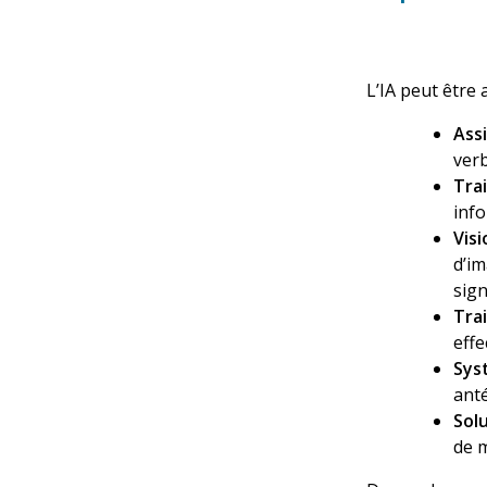
L’IA peut être
Ass
verb
Tra
inf
Vis
d’im
sign
Tra
effe
Sys
anté
Sol
de m