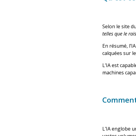
Selon le site 
telles que le ra
En résumé, l’IA
calquées sur l
L’IA est capabl
machines capa
Comment f
L’IA englobe un
vastes volumes