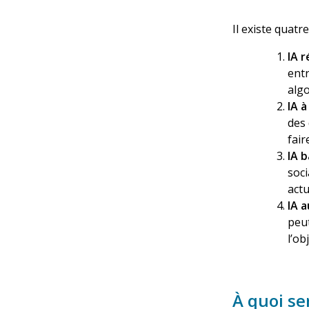
Il existe quatr
IA r
ent
algo
IA 
des
fair
IA b
soci
actu
IA 
peut
l’ob
À quoi ser