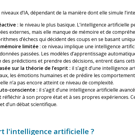
e niveaux d’IA, dépendant de la manière dont elle simule l’int
éactive :
le niveau le plus basique. L’intelligence artificiel
rées externes, mais elle manque de mémoire et de compréhen
rithmes d’échecs qui décident des coups en se basant unique
à mémoire limitée
: ce niveau implique une intelligence artif
 données passées. Les modèles d’apprentissage automatique,
e des prédictions et prendre des décisions, entrent dans cett
asée sur la théorie de l’esprit :
il s’agit d’une intelligence 
aux, les émotions humaines et de prédire les comportements e
elle n’a pas encore atteint ce niveau de complexité.
auto-consciente :
il s’agit d’une intelligence artificielle av
 réfléchir à son propre état et à ses propres expériences. C
jet d’un débat scientifique.
t l'intelligence artificielle ?