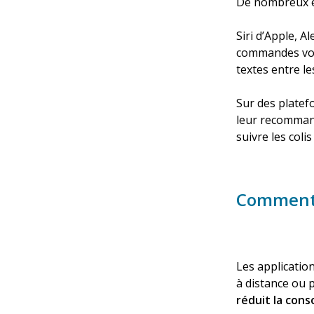
De nombreux ex
Siri d’Apple, A
commandes voca
textes entre l
Sur des platef
leur recommand
suivre les coli
Comment l
Les applicatio
à distance ou p
réduit la con