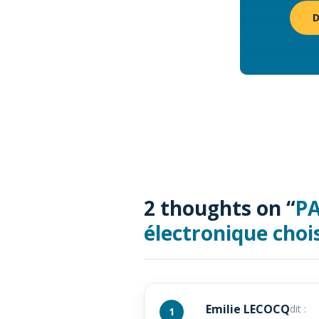
2 thoughts on “
PA
électronique chois
Emilie LECOCQ
dit :