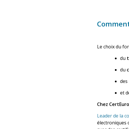
Comment 
Le choix du
fo
du
du
des
et d
Chez CertEuro
Leader de la c
électroniques