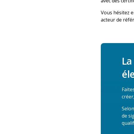
avec des certi
Vous hésitez 
acteur de réfé
La
él
Faite
créer
Selon
de si
qualif