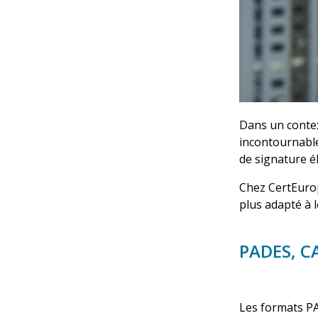
Dans un contex
incontournabl
de signature é
Chez
CertEuro
plus adapté à 
PADES, CA
Les formats
PA