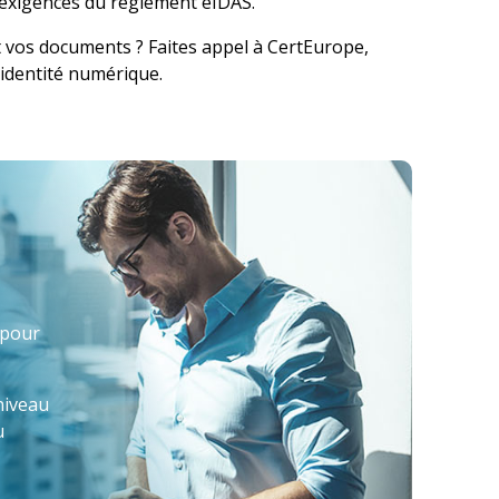
x exigences du règlement eIDAS.
 vos documents ? Faites appel à
CertEurope
,
’identité numérique.
 pour
 niveau
u