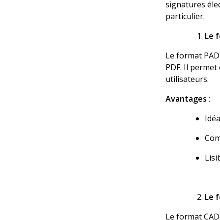
signatures éle
particulier.
Le 
Le
format PAD
PDF. Il permet 
utilisateurs.
Avantages
:
Idéa
Com
Lisi
Le 
Le format CADE